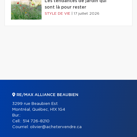
Les tendances de jardin qui
sont là pour rester
STYLE DE VIE
|
17 juillet 2026
RE/MAX ALLIANCE BEAUBIEN
3299 rue Beaubien Est
Montréal, Québec, H1X 1G4
Bur.:
Cell.:
514 726-8210
Courriel:
olivier@achetervendre.ca