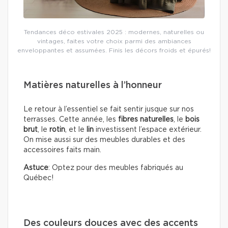
Tendances déco estivales 2025 : modernes, naturelles ou
vintages, faites votre choix parmi des ambiances
enveloppantes et assumées. Finis les décors froids et épurés!
Matières naturelles à l’honneur
Le retour à l’essentiel se fait sentir jusque sur nos
terrasses. Cette année, les
fibres naturelles
, le
bois
brut
, le
rotin
, et le
lin
investissent l’espace extérieur.
On mise aussi sur des meubles durables et des
accessoires faits main.
Astuce
: Optez pour des meubles fabriqués au
Québec!
Des couleurs douces avec des accents